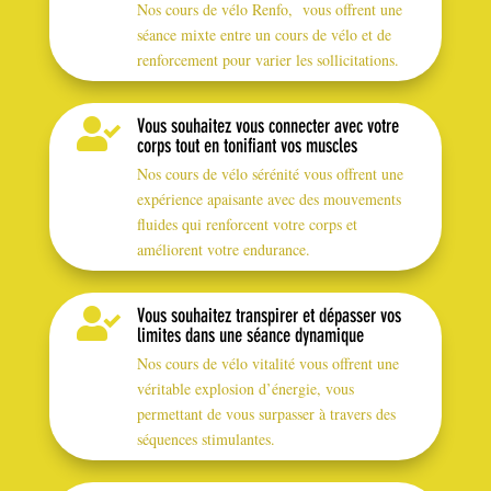
Nos cours de vélo Renfo, vous offrent une
séance mixte entre un cours de vélo et de
renforcement pour varier les sollicitations.
Vous souhaitez vous connecter avec votre

corps tout en tonifiant vos muscles
Nos cours de vélo sérénité vous offrent une
expérience apaisante avec des mouvements
fluides qui renforcent votre corps et
améliorent votre endurance.
Vous souhaitez transpirer et dépasser vos

limites dans une séance dynamique
Nos cours de vélo vitalité vous offrent une
véritable explosion d’énergie, vous
permettant de vous surpasser à travers des
séquences stimulantes.